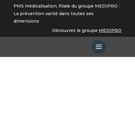
PMS Médicalisation, filiale du groupe MEDIPRO :
La prévention santé dans toutes ses
dimensions
Santé en entreprise
Découvrez le groupe
MEDIPRO
Jacques Rondeleux est le directeur
général du cabinet PSO (Performance
sociale et organisation). Pour cet expert
de la QVT (Qualité de vie au travail) et