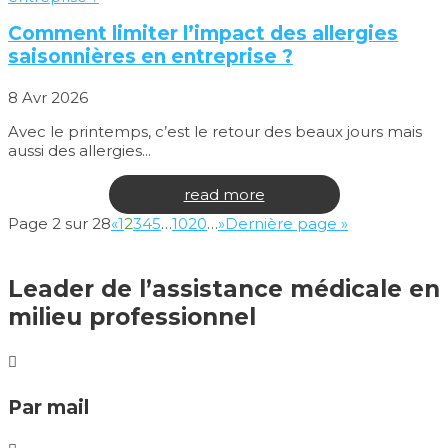
Comment limiter l’impact des allergies
saisonnières en entreprise ?
8 Avr 2026
Avec le printemps, c’est le retour des beaux jours mais
aussi des allergies...
read more
Page 2 sur 28
«
1
2
3
4
5
…
10
20
…
»
Dernière page »
Leader de l’assistance médicale en
milieu professionnel

Par mail