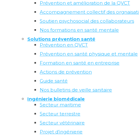
maximum de personnes parmi vos collaborateurs. Savoir
Prévention et amélioration de la QVCT
identifier les symptômes des addictions, connaître les
Accompagnement collectif des orgnaisat
risques pour la santé physique et mentale, pouvoir
orienter vers un dispositif de soutien individuel : autant
Soutien psychosocial des collaborateurs
d’enjeux qui peuvent être abordés en entreprise.
Nos formations en santé mentale
Découvrez notre offre de prévention
Solutions prévention santé
Prévention en QVCT
Aux dépendances classiques et reconnues (drogues,
alcool, tabac, jeux d’argent et de hasard, psychotropes)
Prévention en santé physique et mentale
s’ajoutent les dépendances à internet, aux achats, au
Formation en santé en entreprise
sport, au sexe, au travail…
Actions de prévention
On estime que ces addictions, encore peu quantifiées,
touchent
près de 6% de la population
.
Guide santé
Nos bulletins de veille sanitaire
Découvrez notre catalogue
Ingénierie biomédicale
d’actions de prévention santé
Secteur maritime
Secteur terrestre
Secteur vétérinaire
Nous offrons une gamme étendue de solutions
Projet d’ingénierie
adaptées aux facteurs de risques qui peuvent affecter la