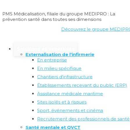
Nos actions de prévention
PMS Médicalisation, filiale du groupe MEDIPRO : La
prévention santé dans toutes ses dimensions
Santé et
Découvrez le groupe
MEDIPR
addictions (tabac, alcool
et drogues)
Solutions et expertises
Externalisation de l’infirmerie
En entreprise
En milieu spécifique
Face aux conduites addictives, la prévention reste le
meilleur moyen d’action dans le cadre professionnel. En
Chantiers d’infrastructure
tant qu’employeur, vous pouvez sensibiliser vos salariés
Établissements recevant du public (ERP)
aux risques des addictions aux substances psychoactives
telles que le tabac, l’alcool et les drogues. Il est d’autant
Assistance médicale maritime
plus important d’engager une démarche de prévention
Sites isolés et à risques
que les addictions peuvent augmenter les risques
d’accidents du travail.
Sport, événements et cinéma
Recrutement des professionnels de santé
Un accompagnement personnalisé avec des actions
collectives est une bonne solution pour toucher un
Santé mentale et QVCT