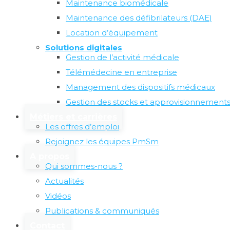
santé de vos salariés pendant leur carrière.
Maintenance biomédicale
Maintenance des défibrilateurs (DAE)
Grâce à des actions de prévention en santé, vous
renforcez votre marque employeur et vous valorisez
Location d’équipement
votre politique RSE.
Solutions digitales
Télécharger notre catalogue d’actions de
Gestion de l’activité médicale
prévention
Télémédecine en entreprise
Management des dispositifs médicaux
Je suis intéressé(e) et je
Gestion des stocks et approvisionnement
souhaite être recontacté(e)
Métiers et carrières
Les offres d’emploi
Rejoignez les équipes PmSm
Ces informations pourraient vous
A propos
Qui sommes-nous ?
intéresser
Actualités
Vidéos
Publications & communiqués
Hyperconnexion : comment en parler en
entreprise ?
Contact