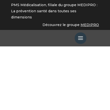
PMS Médicalisation, filiale du groupe MEDIPRO :
La prévention santé dans toutes ses
dimensions
Découvrez le groupe
MEDIPRO
Infirmerie en entreprise
du secteur tertiaire
Votre entreprise est concernée par
l’obligation de présence d’une infirmière
ou d’un infirmier sur site ?