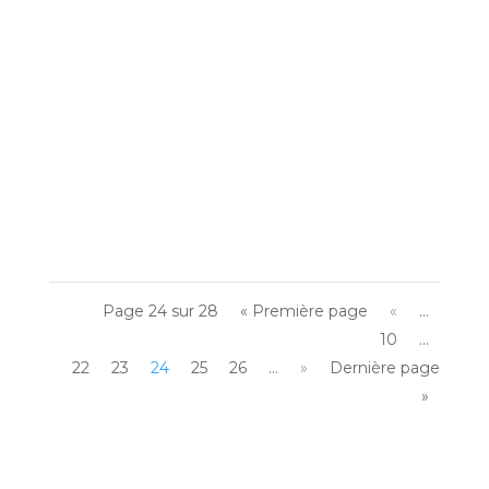
Depuis le 1er avril 2022, la Loi Santé au
travail (loi n 2021-1018 du 2 août...
Page 24 sur 28
« Première page
«
…
10
…
22
23
24
25
26
…
»
Dernière page
»