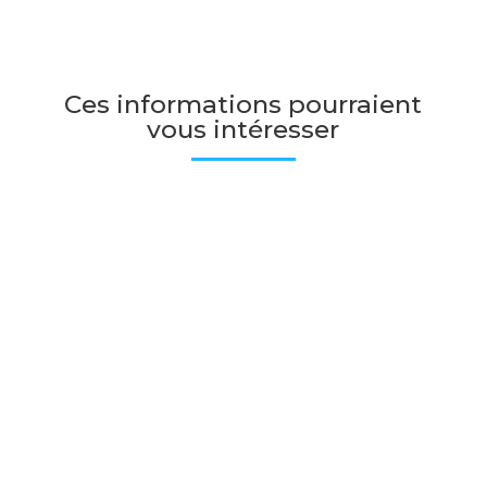
Ces informations pourraient
vous intéresser
À l’occasion de la Journée internationale
des infirmiers et infirmières, le 12...