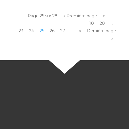
Page 25 sur 28
« Première page
«
…
10
20
…
23
24
25
26
27
…
»
Dernière page
»
Interview
Accompagnement individuel et collectif,
enquête interne, gestion de crise : zoom sur
les interventions en santé mentale et QVCT
avec Jacques Rondeleux, directeur général