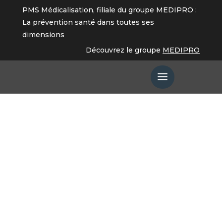
PMS Médicalisation, filiale du groupe MEDIPRO :
La prévention santé dans toutes ses
dimensions
Découvrez le groupe
MEDIPRO
Santé mentale
et QVCT
Comment aider les entreprises à
préserver la santé mentale de leurs
salariés ?