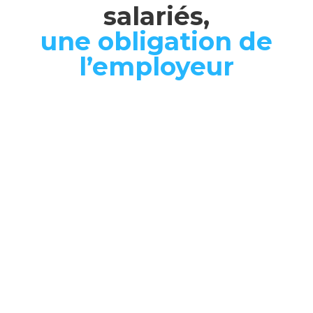
salariés,
une obligation de
l’employeur
La santé mentale fait partie intégrante de la
santé de chacun.
Même si sa prise en compte au travail semble
relativement récente, il s’agit d’une
problématique de santé publique et d’une
obligation de chaque employeur.