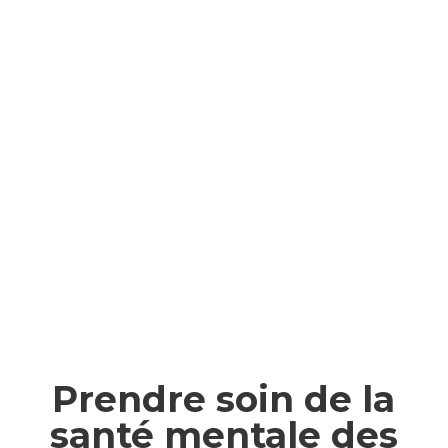
PmSm apporte son expertise dans les
domaines de la performance sociale et
organisationnelle, la qualité de vie et des
conditions de travail (QVCT) et les risques
psychosociaux (RPS).
Sur ces sujets de santé mentale, PmSm
intervient en collaboration avec Cabinet
PSO, autre entité du Groupe MEDIPRO.
Prendre soin de la
santé mentale des