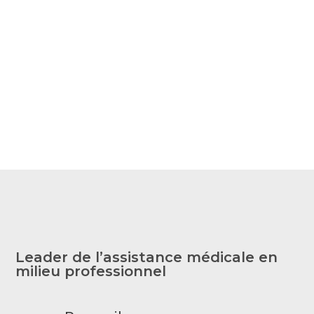
sur nos prestations en santé
mentale et QVCT ?
Contactez-nous
Leader de l’assistance médicale en
milieu professionnel