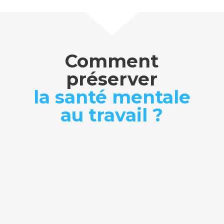
Comment
préserver
la santé mentale
au travail ?
Prévention et amélioration
de la QVCT
PmSm propose l’évaluation et le diagnostic
des facteurs psychosociaux et de QVCT.