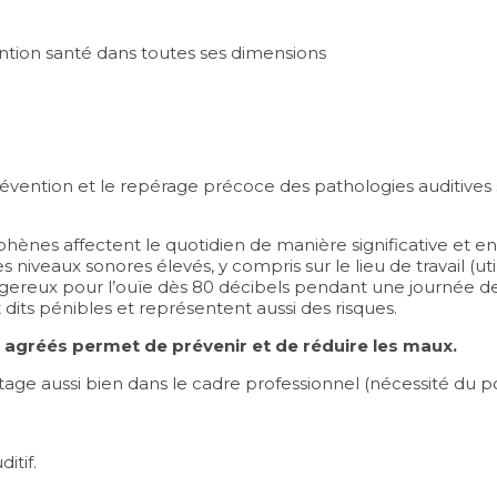
ntion santé dans toutes ses dimensions
 prévention et le repérage précoce des pathologies auditives
hènes affectent le quotidien de manière significative et e
s niveaux sonores élevés, y compris sur le lieu de travail (ut
gereux pour l’ouïe dès 80 décibels pendant une journée de 8
 dits pénibles et représentent aussi des risques.
s agréés permet de prévenir et de réduire les maux.
age aussi bien dans le cadre professionnel (nécessité du p
itif.