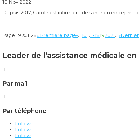
18 Nov 2022
Depuis 2017, Carole est infirmière de santé en entreprise 
Page 19 sur 28
« Première page
«
…
10
…
17
18
19
20
21
…
»
Dernièr
Leader de l’assistance médicale en 

Par mail

Par téléphone
Follow
Follow
Follow