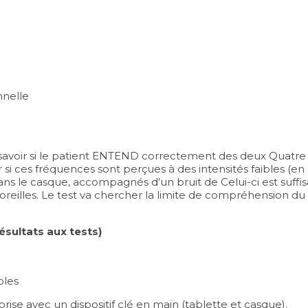
nnelle
e savoir si le patient ENTEND correctement des deux Quatre
oir si ces fréquences sont perçues à des intensités faibles (
 dans le casque, accompagnés d’un bruit de Celui-ci est su
eilles. Le test va chercher la limite de compréhension du 
sultats aux tests)
bles
rise avec un dispositif clé en main (tablette et casque).