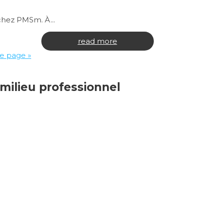
chez PMSm. À...
read more
e page »
milieu professionnel