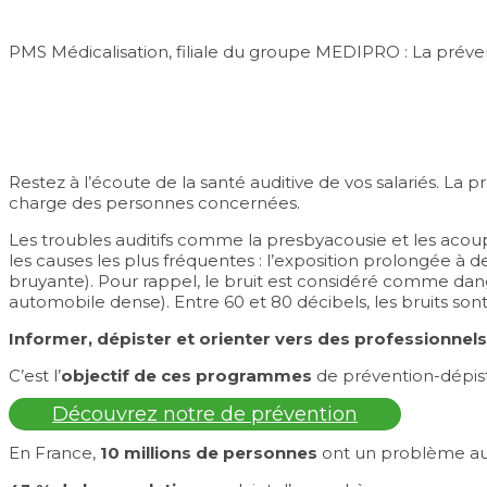
Nos actions de prévention
PMS Médicalisation, filiale du groupe MEDIPRO : La préve
Santé auditive
Restez à l’écoute de la santé auditive de vos salariés. La
charge des personnes concernées.
Les troubles auditifs comme la presbyacousie et les acoup
les causes les plus fréquentes : l’exposition prolongée à de
bruyante). Pour rappel, le bruit est considéré comme dan
automobile dense). Entre 60 et 80 décibels, les bruits sont
Informer, dépister et orienter vers des professionnel
C’est l’
objectif de ces programmes
de prévention-dépist
Découvrez notre de prévention
En France,
10 millions de personnes
ont un problème aud