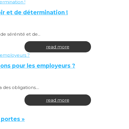
ir et de détermination !
e sérénité et de...
read more
tions pour les employeurs ?
des obligations....
read more
 portes »