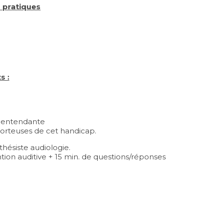
s pratiques
s :
lentendante
 porteuses de cet handicap.
hésiste audiologie.
ntion auditive + 15 min. de questions/réponses