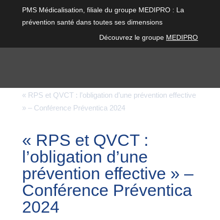
PMS Médicalisation, filiale du groupe MEDIPRO : La
prévention santé dans toutes ses dimensions
Découvrez le groupe
MEDIPRO
Articles
$
Vidéos
$
« RPS et QVCT : l’obligation d’une prévention effective
» – Conférence Préventica 2024
« RPS et QVCT :
l’obligation d’une
prévention effective » –
Conférence Préventica
2024