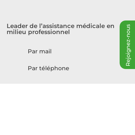
Leader de l’assistance médicale en
Rejoignez-nous
milieu professionnel
Par mail
Par téléphone
PMS Médicalisation
260 Rue René Descartes,
Immeuble Grand Horizon 2
13100 Aix-en-Provence