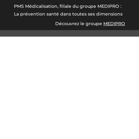
PMS Médicalisation, filiale du groupe MEDIPRO :
La prévention santé dans toutes ses dimensions
Découvrez le groupe
MEDIPRO
Les actions
de
prévention de PmSm
Les solutions de PmSm en prévention de la
santé et gestion des risques permettent aux
employeurs de répondre à leurs obligations