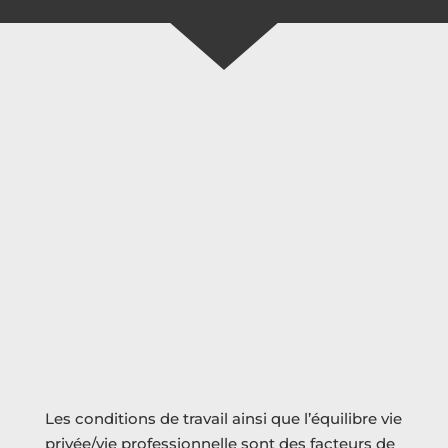
Prévention
en
santé mentale et
QVCT
Les conditions de travail ainsi que l’équilibre vie
privée/vie professionnelle sont des facteurs de