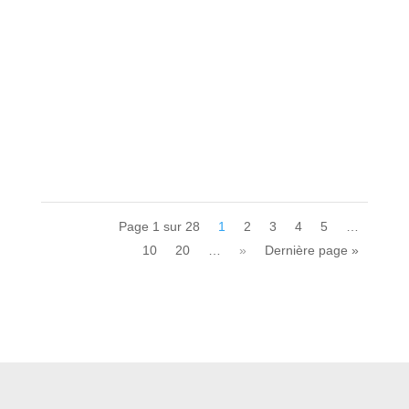
Depuis le début du mois de mai, des dizaines de
collaboratrices et...
Page 1 sur 28
1
2
3
4
5
…
10
20
…
»
Dernière page »